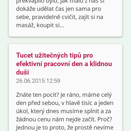
překvapilo bylo, jak málo z nás si
dokáže udělat čas jen sama pro
sebe, pravidelně cvičit, zajít si na
masáž, koupit si...
Tucet užitečných tipů pro
efektivní pracovní den a klidnou
duši
26.06.2015 12:59
Znáte ten pocit? Je ráno, máme celý
den před sebou, v hlavě tisíc a jeden
úkol, který dnes musíme splnit a za
žádnou cenu nám nejde začít. Proč?
Jednou je to proto, že prostě nevíme