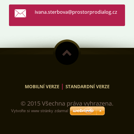
ivana.st
erbova@p
rostorpr
odialog.
cz
|
MOBILNÍ VERZE
STANDARDNÍ VERZE
© 2015 Všechna práva vyhrazena.
Vytvořte si www stránky zdarma!