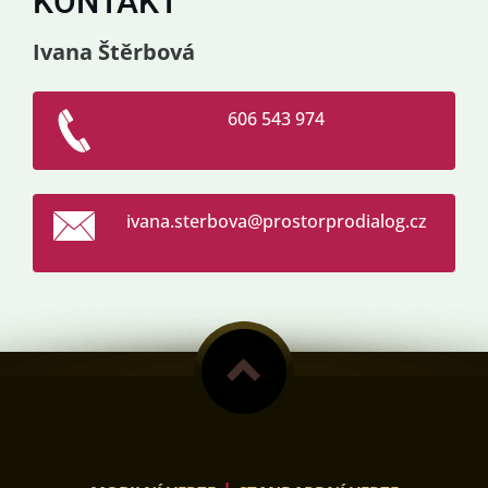
KONTAKT
Ivana Štěrbová
606 543 974
ivana.st
erbova@p
rostorpr
odialog.
cz