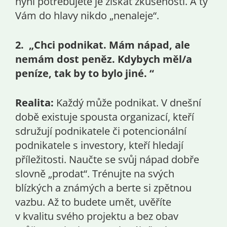
nyní potřebujete je získat zkušenosti. A ty
Vám do hlavy nikdo „nenaleje“.
2. „Chci podnikat. Mám nápad, ale
nemám dost peněz. Kdybych měl/a
peníze, tak by to bylo jiné. “
Realita:
Každý může podnikat. V dnešní
době existuje spousta organizací, kteří
sdružují podnikatele či potencionální
podnikatele s investory, kteří hledají
příležitosti. Naučte se svůj nápad dobře
slovně „prodat“. Trénujte na svých
blízkých a známých a berte si zpětnou
vazbu. Až to budete umět, uvěříte
v kvalitu svého projektu a bez obav