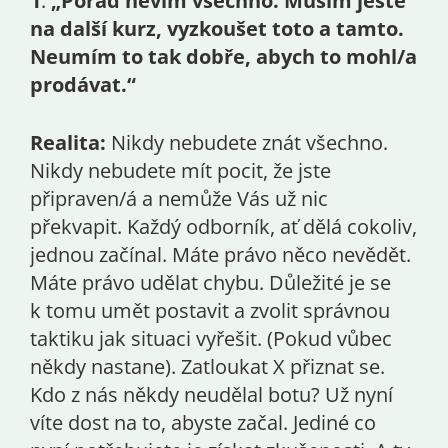
1
.
„Pořád nevím všechno. Musím ještě
na další kurz, vyzkoušet toto a tamto.
Neumím to tak dobře, abych to mohl/a
prodávat.“
Realita:
Nikdy nebudete znát všechno.
Nikdy nebudete mít pocit, že jste
připraven/á a nemůže Vás už nic
překvapit. Každý odborník, ať dělá cokoliv,
jednou začínal. Máte právo něco nevědět.
Máte právo udělat chybu. Důležité je se
k tomu umět postavit a zvolit správnou
taktiku jak situaci vyřešit. (Pokud vůbec
někdy nastane). Zatloukat X přiznat se.
Kdo z nás někdy neudělal botu? Už nyní
víte dost na to, abyste začal. Jediné co