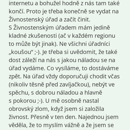
internetu a bohužel hodně z nás tam také
končí. Proto je třeba konečně se vydat na
Živnostenský úřad a začít činit.
S Živnostenským úřadem mám jedině
kladné zkušenosti (ač v každém regionu
to může být jinak). Ne všichni úřadníci
„koušou“ ;-). Je třeba si uvědomit, že také
dost záleží na nás s jakou náladou se na
úřad vydáme. Co vysíláme, to dostáváme
zpět. Na úřad vždy doporučuji chodit včas
(nikoliv těsně před zavíjačkou), nebýt ve
spěchu, s dobrou náladou a hlavně
s pokorou ;-). U mě osobně nastal
obrovský zlom, když jsem si založila
živnost. Přesně v ten den. Najednou jsem
věděla, že to myslím vážně a že jsem se