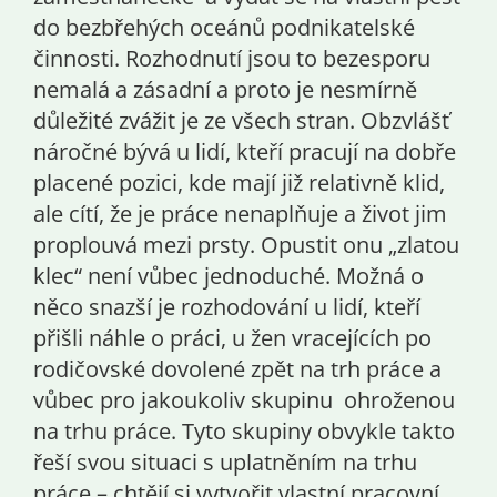
do bezbřehých oceánů podnikatelské
činnosti. Rozhodnutí jsou to bezesporu
nemalá a zásadní a proto je nesmírně
důležité zvážit je ze všech stran. Obzvlášť
náročné bývá u lidí, kteří pracují na dobře
placené pozici, kde mají již relativně klid,
ale cítí, že je práce nenaplňuje a život jim
proplouvá mezi prsty. Opustit onu „zlatou
klec“ není vůbec jednoduché. Možná o
něco snazší je rozhodování u lidí, kteří
přišli náhle o práci, u žen vracejících po
rodičovské dovolené zpět na trh práce a
vůbec pro jakoukoliv skupinu ohroženou
na trhu práce. Tyto skupiny obvykle takto
řeší svou situaci s uplatněním na trhu
práce – chtějí si vytvořit vlastní pracovní