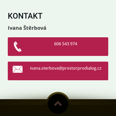
KONTAKT
Ivana Štěrbová
606 543 974
ivana.st
erbova@p
rostorpr
odialog.
cz