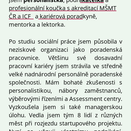
profesionální koučka s akreditací MŠMT
ČR a ICF
a
kariérová porad
kyně,
mentorka a lektorka.
Po studiu sociální práce jsem působila v
neziskové organizaci jako poradenská
pracovnice. Většinu své dosavadní
pracovní kariéry jsem strávila ve středně
velké nadnárodní personálně poradenské
společnosti. Mám bohaté zkušenosti s
personalistikou, nábory zaměstnanců,
výběrovými řízeními a Assessment centry.
Vyzkoušela jsem si také managerskou
úlohu. Vedla jsem tým 8 lidí z různých
měst při rozjezdu startupového projektu.