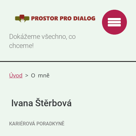
Dokážeme všechno, co
chceme!
Úvod
>
O mně
Ivana Štěrbová
KARIÉROVÁ PORADKYNĚ