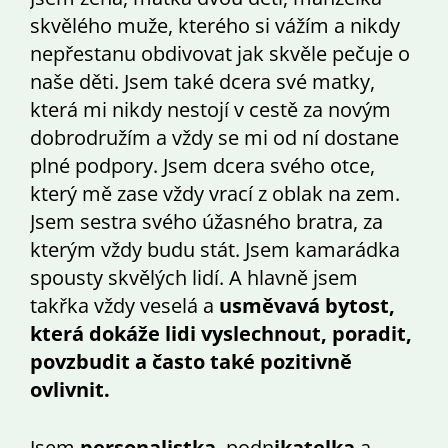
skvělého muže, kterého si vážím a nikdy
nepřestanu obdivovat jak skvěle pečuje o
naše děti. Jsem také dcera své matky,
která mi nikdy nestojí v cestě za novým
dobrodružím a vždy se mi od ní dostane
plné podpory. Jsem dcera svého otce,
který mě zase vždy vrací z oblak na zem.
Jsem sestra svého úžasného bratra, za
kterým vždy budu stát. Jsem kamarádka
spousty skvělých lidí. A hlavně jsem
takřka vždy veselá a
usměvavá bytost,
která dokáže lidi vyslechnout, poradit,
povzbudit a často také pozitivně
ovlivnit.
Jsem
personalistka
, podn
ikatelka
a