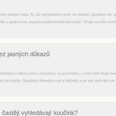
énem dnešní doby. To, že má částečný stres na někoho i pozitivní vliv,
ě a opakovaně, negativa jednoznačně převažují. Všude se píše mnoho 
ez jasných důkazů
ydáváme s dětmi a mou maminkou na procházku v okolí naší chaty nedal
 jim stačily. Najednou Mareček mizí z dohledu a po pár vteřinách se 
častěji vyhledávají koučink?