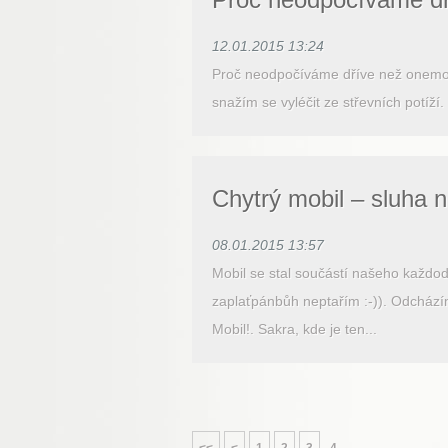
12.01.2015 13:24
Proč neodpočíváme dříve než onemocní
snažím se vyléčit ze střevních potíž
Chytrý mobil – sluha 
08.01.2015 13:57
Mobil se stal součástí našeho každod
zaplaťpánbůh neptařím :-)). Odcházím
Mobil!. Sakra, kde je ten...