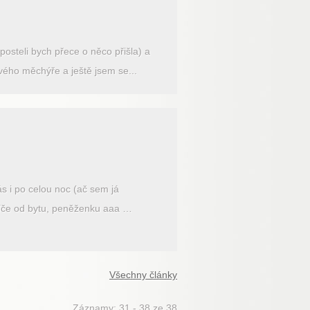
osteli bych přece o něco přišla) a
vého měchýře a ještě jsem se...
s i po celou noc (ač sem já
klíče od bytu, peněženku aaa …
Všechny články
Záznamy: 31 - 38 ze 38