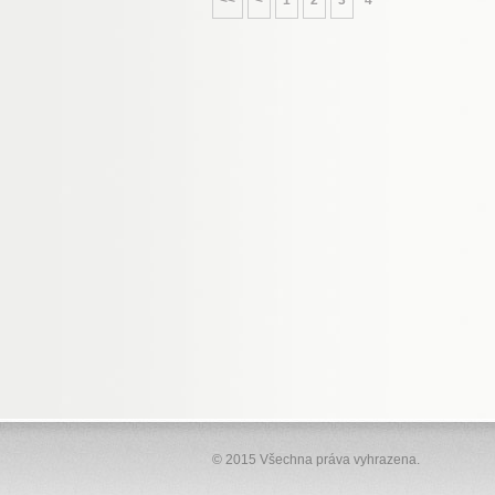
<<
<
1
2
3
4
© 2015 Všechna práva vyhrazena.