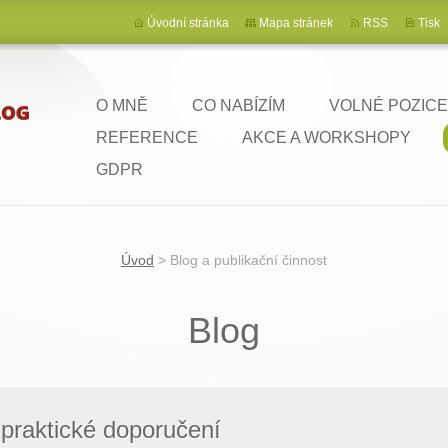
Úvodní stránka
Mapa stránek
RSS
Tisk
O MNĚ
CO NABÍZÍM
VOLNÉ POZICE
REFERENCE
AKCE A WORKSHOPY
GDPR
Úvod
>
Blog a publikační činnost
Blog
 praktické doporučení