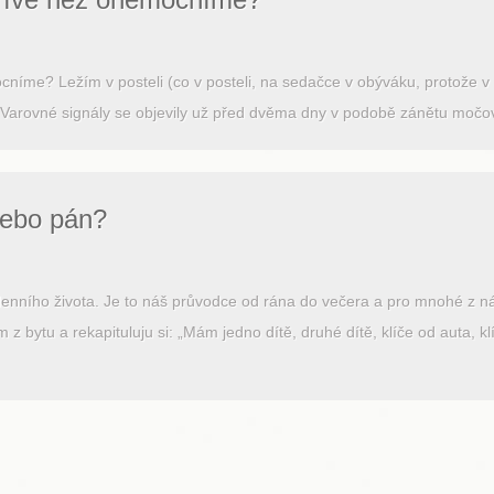
me? Ležím v posteli (co v posteli, na sedačce v obýváku, protože v p
í. Varovné signály se objevily už před dvěma dny v podobě zánětu močo
nebo pán?
enního života. Je to náš průvodce od rána do večera a pro mnohé z ná
 z bytu a rekapituluju si: „Mám jedno dítě, druhé dítě, klíče od auta, 