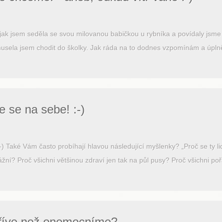
jak jsem seděla se svou milovanou babičkou u rybníka a povídaly jsme s
emusela jsem chodit do školky. Jak ráda na to dodnes vzpomínám a úplně
 se na sebe! :-)
 Také Vám často probíhají hlavou následující myšlenky? „Proč se ty li
žní? Proč všichni většinou zdraví jen tak na půl pusy? Proč všichni pořá
říve než onemocníme?