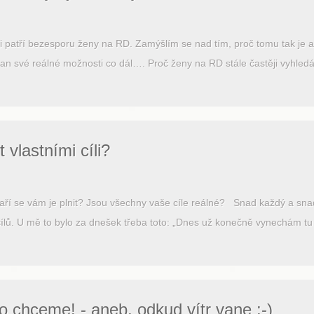
uji patří bezesporu ženy na RD. Zamýšlím se nad tím, proč tomu tak je a
tran své reálné možnosti co dál…. Proč ženy na RD stále častěji vyhle
 vlastními cíli?
 Daří se vám je plnit? Jsou všechny vaše cíle reálné? Snad každý a s
ílů. U mě to bylo za dnešek třeba toto: „Dnes už konečně vynechám tu
chceme! - aneb, odkud vítr vane :-)