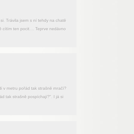
i. Trávila jsem s ní tehdy na chatě
 cítím ten pocit.... Teprve nedávno
di v metru pořád tak strašně mračí?
d tak strašně pospíchají?“. I já si