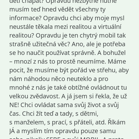
děti chápat? Opravdu nezbytně nutně
musím teď hned vědět všechny ty
informace? Opravdu chci aby moje mysl
neustále těkala mezi realitou a virtuální
realitou? Opravdu je ten chytrý mobil tak
strašně užitečná věc? Ano, ale je potřeba
se ho naučit používat správně. A bohužel
– mnozí z nás to prostě neumíme. Máme
pocit, že musíme být pořád ve střehu, aby
nám náhodou něco neuteklo a pro
mnohé z nás je také obtížné ovládnout tu
velkou zvědavost. A já jsem si řekla, že už
NE! Chci ovládat sama svůj život a svůj
čas. Chci žít teď a tady, s dětmi,
s manželem, s prací, s přáteli, atd. Říkám
JÁ a myslím tím opravdu pouze samu