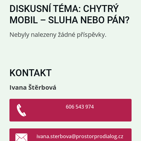
DISKUSNÍ TÉMA: CHYTRÝ
MOBIL – SLUHA NEBO PÁN?
Nebyly nalezeny žádné příspěvky.
KONTAKT
Ivana Štěrbová
606 543 974
ivana.st
erbova@p
rostorpr
odialog.
cz