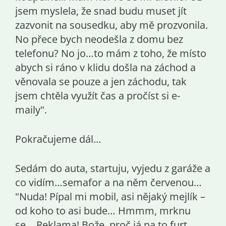
jsem myslela, že snad budu muset jít
zazvonit na sousedku, aby mě prozvonila.
No přece bych neodešla z domu bez
telefonu? No jo…to mám z toho, že místo
abych si ráno v klidu došla na záchod a
věnovala se pouze a jen záchodu, tak
jsem chtěla využít čas a pročíst si e-
maily".
Pokračujeme dál…
Sedám do auta, startuju, vyjedu z garáže a
co vidím…semafor a na něm červenou…
"Nuda! Pípal mi mobil, asi nějaký mejlík –
od koho to asi bude… Hmmm, mrknu
se… Reklama! Bože, proč já na to furt