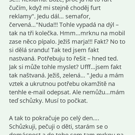
čučím, když mi stejně choděj furt
reklamy". Jedu dál… semafor,
červená…"Nuda!!! Tohle vypadá na dýl –
tak na tři kolečka. Hmm…mrknu na mobil
zase něco pípalo. Ježiš marja!!! Fakt? No to
si dělá srandu! Tak ted jsem fakt
nastvaná. Potřebuju to řešit – hned ted.
Jak si může tohle myslet? Ufff…jsem fakt
tak naštvaná. Ježiš, zelená… ".Jedu a mám
vztek a ukrutnou potřebu okamžitě na
tenhle e-mail odepsat. Ale nemůžu…mám
teď schůzky. Musí to počkat.
A tak to pokračuje po celý den….
Schůzkuji, pečuji o děti, starám se o
domácnost a do toho sem tam mrknu na