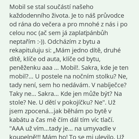
Mobil se stal součástí našeho
každodenního života. Je to náš průvodce
od rána do večera a pro mnohé z nás i po
celou noc (ač sem já zaplaťpánbůh
neptařím :-)). Odcházím z bytu a
rekapituluju si: „Mám jedno dítě, druhé
dítě, klíče od auta, klíče od bytu,
peněženku aaa … Mobil!. Sakra, kde je ten
mobil?… U postele na nočním stolku? Ne,
tady není, sem ho nedávám. V nabíječce?
Taky ne… Sakra… Kde jen může být? Na
stole? Ne. U dětí v pokojíčku? Ne". Už
jsem zpocená…jak běhám po bytě v
kabátu a čas mě čím dál tím víc tlačí.
"AAA už vím…tady je… na umyvadle v
koupelně!!! Mám ho! To se mi ulevilo. Už