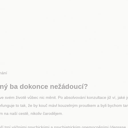
nání
nný ba dokonce nežádoucí?
e svém životě vůbec nic měnit. Po absolvování konzultace již ví, jaké jso
efunguje to tak, že by kouč mávl kouzelným proutkem a byli bychom tam,
 na naší cestě, nikoliv čarodějem.
eří trpí vážnými psychickými a psychiatrickým onemocněními (deprese, b