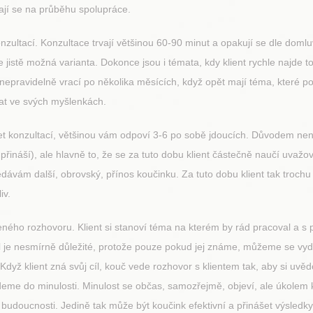
ají se na průběhu spolupráce.
onzultací. Konzultace trvají většinou 60-90 minut a opakují se dle doml
je jistě možná varianta. Dokonce jsou i témata, kdy klient rychle najde t
o nepravidelně vrací po několika měsících, když opět mají téma, které pot
nat ve svých myšlenkách.
t konzultací, většinou vám odpoví 3-6 po sobě jdoucích. Důvodem není 
 přináší), ale hlavně to, že se za tuto dobu klient částečně naučí uv
dávám další, obrovský, přínos koučinku. Za tuto dobu klient tak trochu
iv.
ého rozhovoru. Klient si stanoví téma na kterém by rád pracoval a s po
íl je nesmírně důležité, protože pouze pokud jej známe, můžeme se vyda
 Když klient zná svůj cíl, kouč vede rozhovor s klientem tak, aby si uvěd
nejdeme do minulosti. Minulost se občas, samozřejmě, objeví, ale úkolem
budoucnosti. Jedině tak může být koučink efektivní a přinášet výsledk