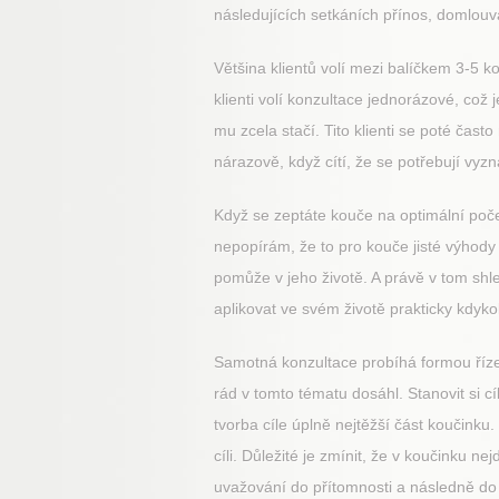
následujících setkáních přínos, domlouv
Většina klientů volí mezi balíčkem 3-5 k
klienti volí konzultace jednorázové, což 
mu zcela stačí. Tito klienti se poté čast
nárazově, když cítí, že se potřebují vyz
Když se zeptáte kouče na optimální poče
nepopírám, že to pro kouče jisté výhody
pomůže v jeho životě. A právě v tom shle
aplikovat ve svém životě prakticky kdykol
Samotná konzultace probíhá formou řízen
rád v tomto tématu dosáhl. Stanovit si c
tvorba cíle úplně nejtěžší část koučinku.
cíli. Důležité je zmínit, že v koučinku 
uvažování do přítomnosti a následně do 