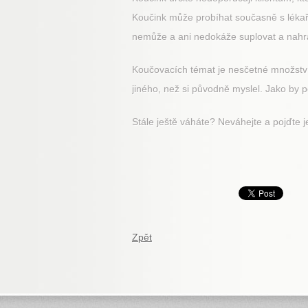
Koučink může probíhat současně s lékařs
nemůže a ani nedokáže suplovat a nahra
Koučovacích témat je nesčetné množství. C
jiného, než si původně myslel. Jako by p
Stále ještě váháte? Neváhejte a pojďte je
Zpět