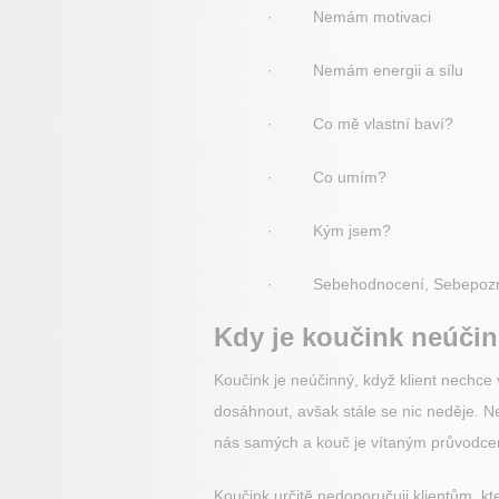
· Nemám motivaci
· Nemám energii a sílu
· Co mě vlastní baví?
· Co umím?
· Kým jsem?
· Sebehodnocení, Sebepoz
Kdy je koučink neúči
Koučink je neúčinný, když klient nechce v
dosáhnout, avšak stále se nic neděje. N
nás samých a kouč je vítaným průvodcem
Koučink určitě nedoporučuji klientům, kt