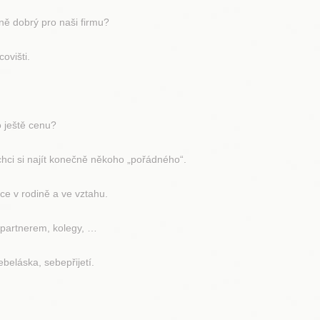
 dobrý pro naši firmu?
ovišti.
ještě cenu?
i si najít konečně někoho „pořádného“.
e v rodině a ve vztahu.
partnerem, kolegy, …
láska, sebepřijetí.