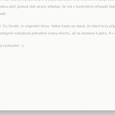
kou péčí (pokud obě strany shledají, že má v konkrétním případě žádo
dit.
o člověk, to originální téma. Velice často se stává, že klient brzy přij
ostupně rozbaloval jednotlivé vrstvy ořechu, až se dostane k jádru. A v 
j vyzkoušet :-).