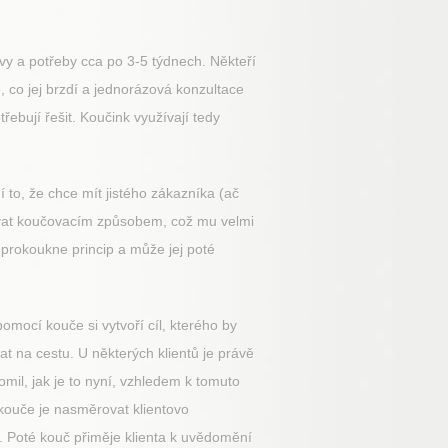
uvy a potřeby cca po 3-5 týdnech. Někteří
o, co jej brzdí a jednorázová konzultace
řebují řešit. Koučink využívají tedy
to, že chce mít jistého zákazníka (ač
ažovat koučovacím způsobem, což mu velmi
 prokoukne princip a může jej poté
mocí kouče si vytvoří cíl, kterého by
t na cestu. U některých klientů je právě
omil, jak je to nyní, vzhledem k tomuto
 kouče je nasměrovat klientovo
y. Poté kouč přiměje klienta k uvědomění