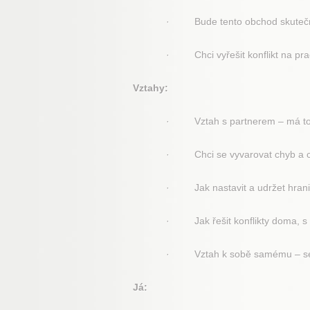
· Bude tento obchod skutečně
· Chci vyřešit konflikt na prac
Vztahy:
· Vztah s partnerem – má to 
· Chci se vyvarovat chyb a chc
· Jak nastavit a udržet hranic
· Jak řešit konflikty doma, s 
· Vztah k sobě samému – sebe
Já: