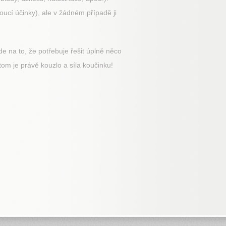
ucí účinky), ale v žádném případě ji
de na to, že potřebuje řešit úplně něco
tom je právě kouzlo a síla koučinku!