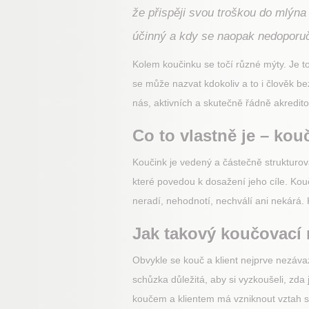
že přispěji svou troškou do mlýn
účinný a kdy se naopak nedoporuču
Kolem koučinku se točí různé mýty. Je t
se může nazvat kdokoliv a to i člověk be
nás, aktivních a skutečně řádně akredi
Co to vlastně je – kou
Koučink je vedený a částečně strukturov
které povedou k dosažení jeho cíle. Kouč
neradí, nehodnotí, nechválí ani nekárá.
Jak takový koučovací 
Obvykle se kouč a klient nejprve nezávaz
schůzka důležitá, aby si vyzkoušeli, zda
koučem a klientem má vzniknout vztah so