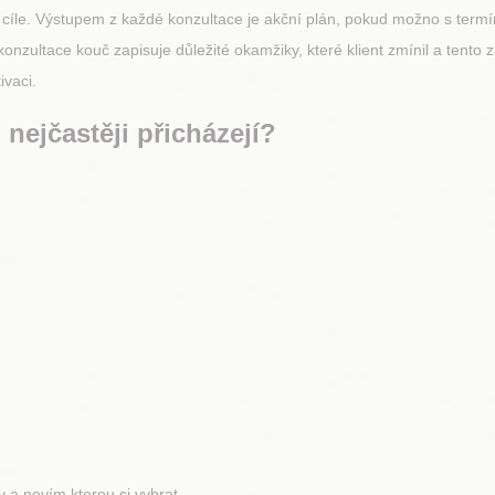
 cíle. Výstupem z každé konzultace je akční plán, pokud možno s termín
onzultace kouč zapisuje důležité okamžiky, které klient zmínil a tento z
ivaci.
 nejčastěji přicházejí?
 nevím kterou si vybrat.