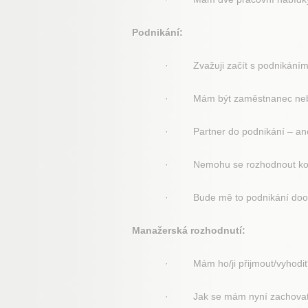
Podnikání:
· Zvažuji začít s podnikáním 
· Mám být zaměstnanec nebo
· Partner do podnikání – an
· Nemohu se rozhodnout koho p
· Bude mě to podnikání doop
Manažerská rozhodnutí:
· Mám ho/ji přijmout/vyhodit
· Jak se mám nyní zachova