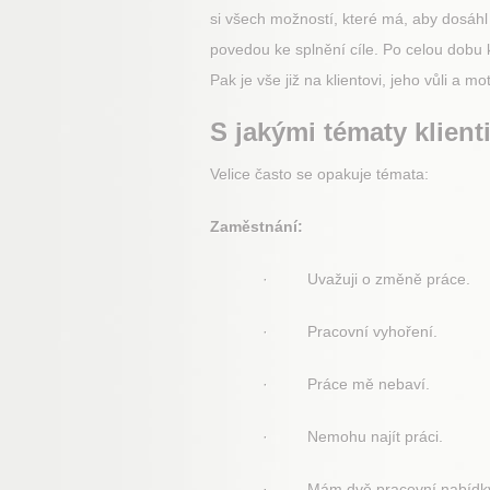
si všech možností, které má, aby dosáhl
povedou ke splnění cíle. Po celou dobu k
Pak je vše již na klientovi, jeho vůli a mot
S jakými tématy klienti
Velice často se opakuje témata:
Zaměstnání:
· Uvažuji o změně práce.
· Pracovní vyhoření.
· Práce mě nebaví.
· Nemohu najít práci.
· Mám dvě pracovní nabídky a