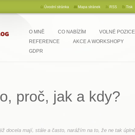
Úvodní stránka
Mapa stránek
RSS
Tisk
O MNĚ
CO NABÍZÍM
VOLNÉ POZICE
REFERENCE
AKCE A WORKSHOPY
GDPR
o, proč, jak a kdy?
iž docela mají, stále a často, narážím na to, že ne tak úpl