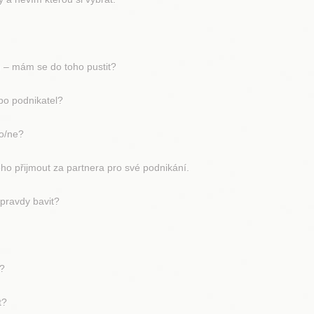
– mám se do toho pustit?
 podnikatel?
o/ne?
řijmout za partnera pro své podnikání.
ravdy bavit?
?
t?