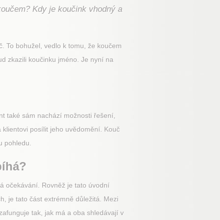
 koučem? Kdy je koučink vhodný a
uč. To bohužel, vedlo k tomu, že koučem
ud zkazili koučinku jméno. Je nyní na
ent také sám nachází možnosti řešení,
 klientovi posílit jeho uvědomění. Kouč
u pohledu.
bíhá?
ná očekávání. Rovněž je tato úvodní
h, je tato část extrémně důležitá. Mezi
afunguje tak, jak má a oba shledávají v