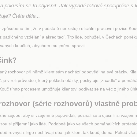
a a pokusím se to objasnit. Jak vypadá taková spolupráce s
je? Čtěte dále...
o způsobeno tím, že v podstatě neexistuje oficiální pracovní pozice Ko
z patřičného vzdělání a akreditací. Tito lidé, bohužel, v Čechách poněk
tovaných koučích, abychom mu jméno spravili.
čink?
aný rozhovor při němž klient sám nachází odpovědi na své otázky. Kli
 je v roli průvodce, který pokládá otázky, poskytuje „zrcadlo“ a pomáhá
 Kouč tímto procesem umožňuje klientovi podívat se na věc z jiného úhl
rozhovor (série rozhovorů) vlastně pro
ně sejdou, aby si vzájemně popovídali, poznali se a ujasnili si vzájem
 jsou si příjemní jako lidé. Podobně jako ve všech pomáhajících profesíc
bě rovných. Ego nechávají oba, jak klient tak kouč, doma. Pokud vše z