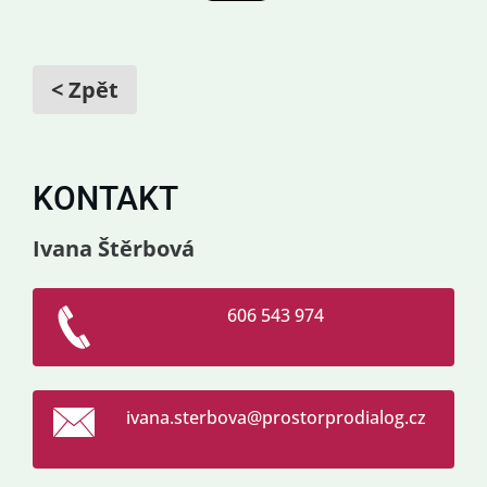
< Zpět
KONTAKT
Ivana Štěrbová
606 543 974
ivana.st
erbova@p
rostorpr
odialog.
cz