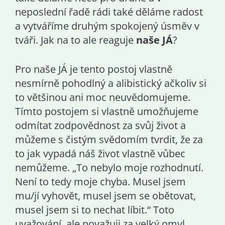
neposlední řadě rádi také děláme radost
a vytváříme druhým spokojený úsměv v
tváři. Jak na to ale reaguje
naše JÁ
?
Pro naše JÁ je tento postoj vlastně
nesmírně pohodlný a alibistický ačkoliv si
to většinou ani moc neuvědomujeme.
Tímto postojem si vlastně umožňujeme
odmítat zodpovědnost za svůj život a
můžeme s čistým svědomím tvrdit, že za
to jak vypadá náš život vlastně vůbec
nemůžeme. „To nebylo moje rozhodnutí.
Není to tedy moje chyba. Musel jsem
mu/jí vyhovět, musel jsem se obětovat,
musel jsem si to nechat líbit.“ Toto
uvažování, ale považuji za velký omyl.