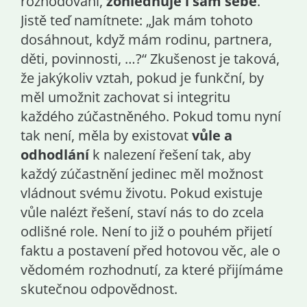
rozhodování,
zohledňuje i sám sebe
.
Jistě teď namítnete: „Jak mám tohoto
dosáhnout, když mám rodinu, partnera,
děti, povinnosti, …?“ Zkušenost je taková,
že jakýkoliv vztah, pokud je funkční, by
měl umožnit zachovat si integritu
každého zúčastněného. Pokud tomu nyní
tak není, měla by existovat
vůle a
odhodlání
k nalezení řešení tak, aby
každý zúčastnění jedinec měl možnost
vládnout svému životu. Pokud existuje
vůle nalézt řešení, staví nás to do zcela
odlišné role. Není to již o pouhém přijetí
faktu a postavení před hotovou věc, ale o
vědomém rozhodnutí, za které přijímáme
skutečnou odpovědnost.