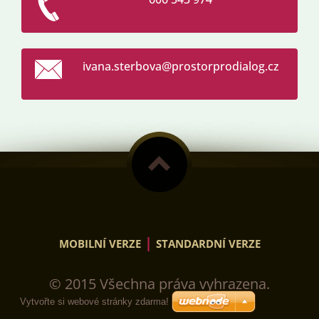
ivana.st
erbova@p
rostorpr
odialog.
cz
|
MOBILNÍ VERZE
STANDARDNÍ VERZE
© 2015 Všechna práva vyhrazena.
Vytvořte si webové stránky zdarma!