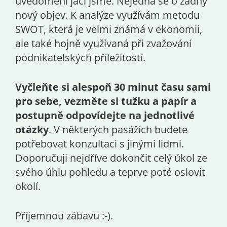
uvědomění jací jsme. Nejedná se o žádný
nový objev. K analýze využívám metodu
SWOT, která je velmi známá v ekonomii,
ale také hojně využívaná při zvažování
podnikatelských příležitostí.
Vyčleňte si alespoň 30 minut času sami
pro sebe, vezměte si tužku a papír a
postupně odpovídejte na jednotlivé
otázky
. V některých pasážích budete
potřebovat konzultaci s jinými lidmi.
Doporučuji nejdříve dokončit celý úkol ze
svého úhlu pohledu a teprve poté oslovit
okolí.
Příjemnou zábavu :-).