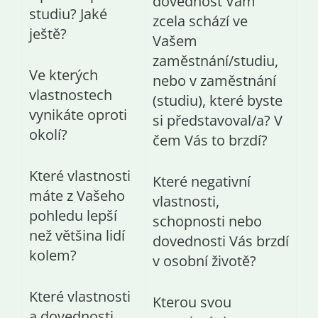
dovednost Vám
studiu? Jaké
zcela schází ve
ještě?
Vašem
zaměstnání/studiu,
Ve kterých
nebo v zaměstnání
vlastnostech
(studiu), které byste
vynikáte oproti
si představoval/a? V
okolí?
čem Vás to brzdí?
Které vlastnosti
Které negativní
máte z Vašeho
vlastnosti,
pohledu lepší
schopnosti nebo
než většina lidí
dovednosti Vás brzdí
kolem?
v osobní životě?
Které vlastnosti
Kterou svou
a dovednosti