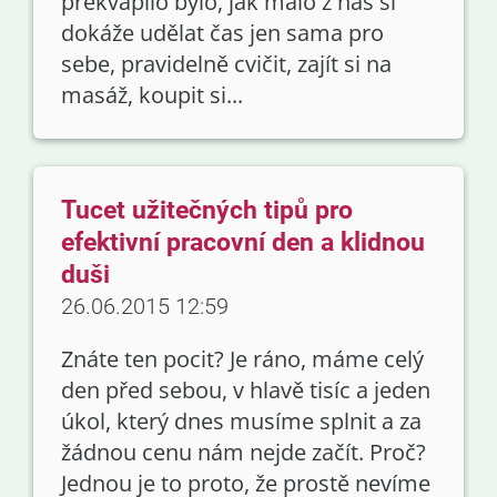
překvapilo bylo, jak málo z nás si
dokáže udělat čas jen sama pro
sebe, pravidelně cvičit, zajít si na
masáž, koupit si...
Tucet užitečných tipů pro
efektivní pracovní den a klidnou
duši
26.06.2015 12:59
Znáte ten pocit? Je ráno, máme celý
den před sebou, v hlavě tisíc a jeden
úkol, který dnes musíme splnit a za
žádnou cenu nám nejde začít. Proč?
Jednou je to proto, že prostě nevíme