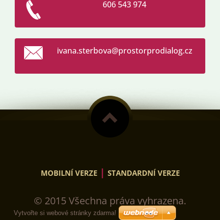
606 543 974
ivana.st
erbova@p
rostorpr
odialog.
cz
|
MOBILNÍ VERZE
STANDARDNÍ VERZE
© 2015 Všechna práva vyhrazena.
Vytvořte si webové stránky zdarma!