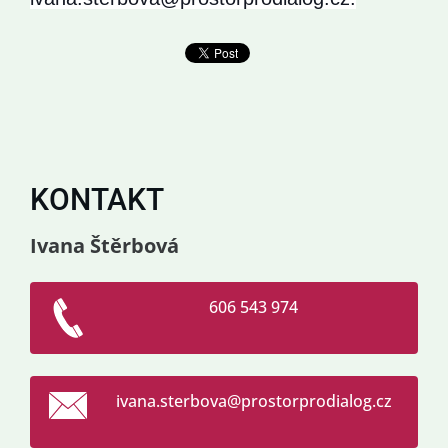
KONTAKT
Ivana Štěrbová
606 543 974
ivana.st
erbova@p
rostorpr
odialog.
cz