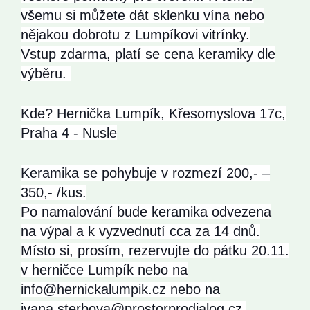
všemu si můžete dát sklenku vína nebo
nějakou dobrotu z Lumpíkovi vitrínky.
Vstup zdarma, platí se cena keramiky dle
výběru.
Kde? Hernička Lumpík, Křesomyslova 17c,
Praha 4 - Nusle
Keramika se pohybuje v rozmezí 200,- –
350,- /kus.
Po namalování bude keramika odvezena
na výpal a k vyzvednutí cca za 14 dnů.
Místo si, prosím, rezervujte do pátku 20.11.
v herničce Lumpík nebo na
info@hernickalumpik.cz nebo na
ivana.sterbova@prostorprod
ialog.cz.