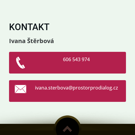
KONTAKT
Ivana Štěrbová
606 543 974
ivana.st
erbova@p
rostorpr
odialog.
cz