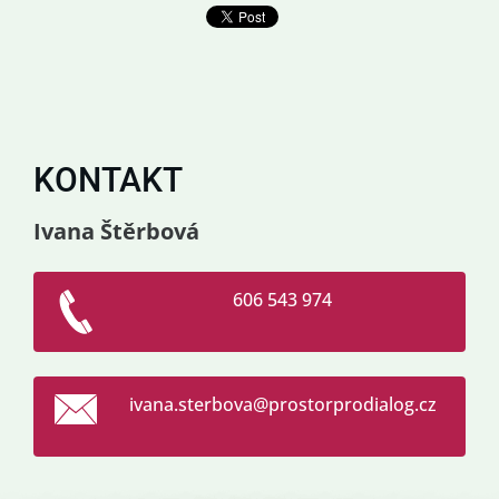
KONTAKT
Ivana Štěrbová
606 543 974
ivana.st
erbova@p
rostorpr
odialog.
cz