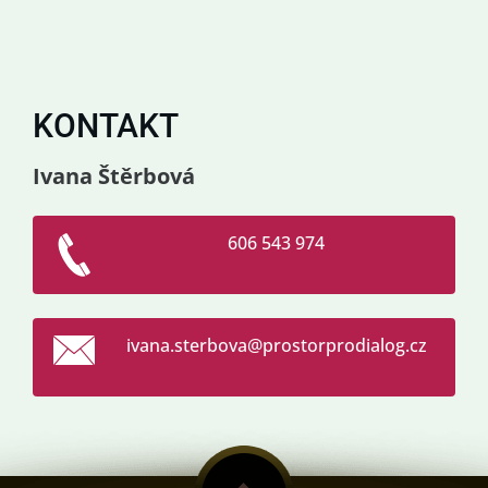
KONTAKT
Ivana Štěrbová
606 543 974
ivana.st
erbova@p
rostorpr
odialog.
cz