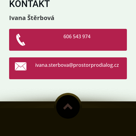
KONTAKT
Ivana Štěrbová
606 543 974
ivana.st
erbova@p
rostorpr
odialog.
cz