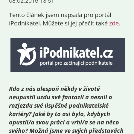
08.02.2016 13:51
Tento článek jsem napsala pro portál
iPodnikatel. Můžete si jej přečít také
zde.
Kdo z nás alespoň někdy v životě
neupustil uzdu své fantazii a nesnil o
rozjezdu své úspěšné podnikatelské
kariéry? Jaké by to asi bylo, kdybych
opustil/a svou práci a vrhl/a se na něco
svého? Možná jsme ve svých představách