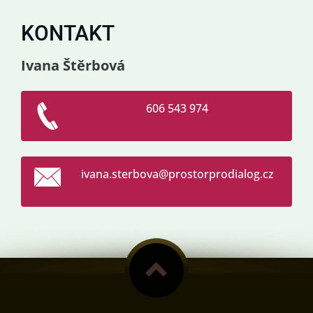
KONTAKT
Ivana Štěrbová
606 543 974
ivana.st
erbova@p
rostorpr
odialog.
cz