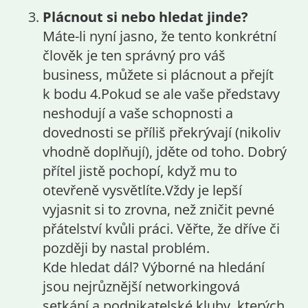
Plácnout si nebo hledat jinde?
Máte-li nyní jasno, že tento konkrétní
člověk je ten správný pro váš
business, můžete si plácnout a přejít
k bodu 4.Pokud se ale vaše představy
neshodují a vaše schopnosti a
dovednosti se příliš překrývají (nikoliv
vhodně doplňují), jděte od toho. Dobrý
přítel jistě pochopí, když mu to
otevřeně vysvětlíte.Vždy je lepší
vyjasnit si to zrovna, než zničit pevné
přátelství kvůli práci. Věřte, že dříve či
později by nastal problém.
Kde hledat dál? Výborné na hledání
jsou nejrůznější networkingová
setkání a podnikatelské kluby, kterých