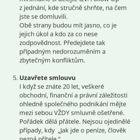
z jednání, kde stručně shrňte, na čem
jste se domluvili.
Obě strany budou mít jasno, co je
jejich úkol a kdo za co nese
zodpovědnost. Předejdete tak
případným nedorozuměním a
zbytečným konfliktům.
Uzavřete smlouvu
I když se znáte 20 let, veškeré
obchodní, finanční a právní záležitosti
ohledně společného podnikání mějte
mezi sebou VŽDY smluvně ošetřené.
Pořádek dělá přátele. Nejsou ojedinělé
případy, kdy „Jak jde o peníze, člověk
nezná přítele.“.