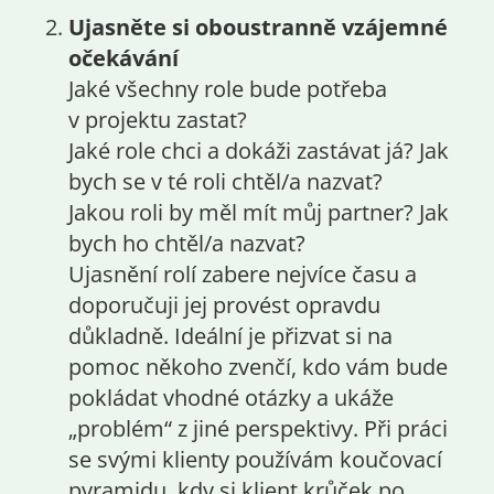
Ujasněte si oboustranně vzájemné
očekávání
Jaké všechny role bude potřeba
v projektu zastat?
Jaké role chci a dokáži zastávat já? Jak
bych se v té roli chtěl/a nazvat?
Jakou roli by měl mít můj partner? Jak
bych ho chtěl/a nazvat?
Ujasnění rolí zabere nejvíce času a
doporučuji jej provést opravdu
důkladně. Ideální je přizvat si na
pomoc někoho zvenčí, kdo vám bude
pokládat vhodné otázky a ukáže
„problém“ z jiné perspektivy. Při práci
se svými klienty používám koučovací
pyramidu, kdy si klient krůček po