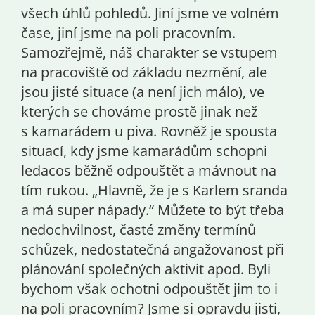
všech úhlů pohledů. Jiní jsme ve volném
čase, jiní jsme na poli pracovním.
Samozřejmě, náš charakter se vstupem
na pracoviště od základu nezmění, ale
jsou jisté situace (a není jich málo), ve
kterých se chováme prostě jinak než
s kamarádem u piva. Rovněž je spousta
situací, kdy jsme kamarádům schopni
ledacos běžně odpouštět a mávnout na
tím rukou. „Hlavně, že je s Karlem sranda
a má super nápady.“ Můžete to být třeba
nedochvilnost, časté změny termínů
schůzek, nedostatečná angažovanost při
plánování společných aktivit apod. Byli
bychom však ochotni odpouštět jim to i
na poli pracovním? Jsme si opravdu jisti,