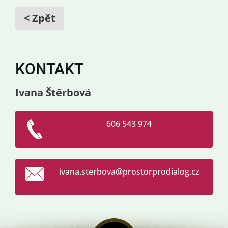
< Zpět
KONTAKT
Ivana Štěrbová
606 543 974
ivana.st
erbova@p
rostorpr
odialog.
cz