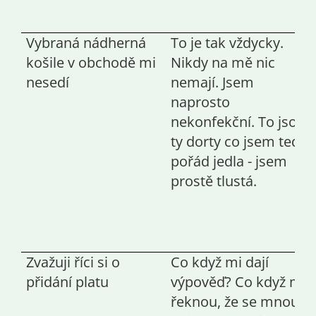
Vybraná nádherná
To je tak vždycky.
košile v obchodě mi
Nikdy na mě nic
nesedí
nemají. Jsem
naprosto
nekonfekční. To jsou
ty dorty co jsem teď
pořád jedla - jsem
prostě tlustá.
Zvažuji říci si o
Co když mi dají
přidání platu
výpověď? Co když mi
řeknou, že se mnou