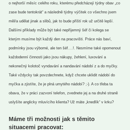
o nejhorší měsíc celého roku, kterému předcházejí týdny obav „co
zase bude tentokrát“ a následně týdny výčitek co všechno jsem
měl/a udělat jinak
a slibů, jak to bude příští rok už určitě lepší.
Dalšími příklady může být také nepříjemný šéf či kolega se
kterým musíme být každý den na pracovišti. Práce nás baví,
podmínky jsou výborné, ale ten šéf….!. Nesmíme také opomenout
každodenní činnosti jako jsou nákupy, žehlení, luxování a
nekonečný kolotoč vyndavání a nandavání nádobí z a do myčky.
Také vždycky tak pov
z
dechnete, když chcete uklidit nádobí do
myčka a zjistíte, že je plná umytého nádobí? ;-).
A co třeba ta
obava, že v práci zazvoní telefon, zvednete jej a na druhé straně
uslyšíte anglicky mluvícího klienta? Už máte „knedlík“ v krku?
Máme tři možnosti jak s těmito
situacemi pracovat: