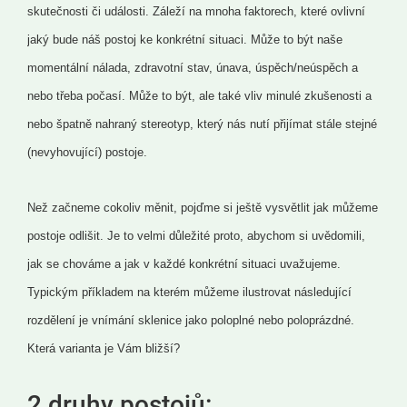
skutečnosti či události. Záleží na mnoha faktorech, které ovlivní
jaký bude náš postoj ke konkrétní situaci. Může to být naše
momentální nálada, zdravotní stav, únava, úspěch/neúspěch a
nebo třeba počasí. Může to být, ale také vliv minulé zkušenosti a
nebo špatně nahraný stereotyp, který nás nutí přijímat stále stejné
(nevyhovující) postoje.
Než začneme cokoliv měnit, pojďme si ještě vysvětlit jak můžeme
postoje odlišit. Je to velmi důležité proto, abychom si uvědomili,
jak se chováme a jak v každé konkrétní situaci uvažujeme.
Typickým příkladem na kterém můžeme ilustrovat následující
rozdělení je vnímání sklenice jako poloplné nebo poloprázdné.
Která varianta je Vám bližší?
2 druhy postojů: