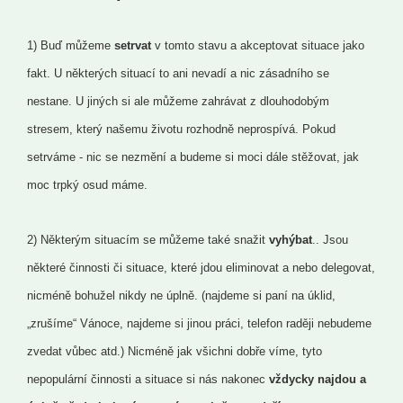
1) Buď můžeme
setrvat
v tomto stavu a akceptovat situace jako
fakt. U některých situací to ani nevadí a nic zásadního se
nestane. U jiných si ale můžeme zahrávat z dlouhodobým
stresem, který našemu životu rozhodně neprospívá. Pokud
setrváme - nic se nezmění a budeme si moci dále stěžovat, jak
moc trpký osud máme.
2) Některým situacím se můžeme také snažit
vyhýbat
.. Jsou
některé činnosti či situace, které jdou eliminovat a nebo delegovat,
nicméně bohužel nikdy ne úplně. (najdeme si paní na úklid,
„zrušíme“ Vánoce, najdeme si jinou práci, telefon raději nebudeme
zvedat vůbec atd.) Nicméně jak všichni dobře víme, tyto
nepopulární činnosti a situace si nás nakonec
vždycky najdou a