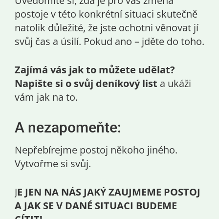
Uvědomíte si, zda je pro vás změna
postoje v této konkrétní situaci skutečně
natolik důležité, že jste ochotni věnovat jí
svůj čas a úsilí. Pokud ano – jděte do toho.
Zajímá vás jak to můžete udělat?
Napište si o svůj deníkový list
a ukáži
vám jak na to.
A nezapomeňte:
Nepřebírejme postoj někoho jiného.
Vytvořme si svůj.
J
E JEN NA NÁS JAKÝ ZAUJMEME POSTOJ
A JAK SE V DANÉ SITUACI BUDEME