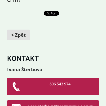
CÍTIT!
< Zpět
KONTAKT
Ivana Štěrbová
606 543 974