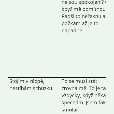
nejsou spokojení? Co
když mě odmítnou?
Radši to neřeknu a
počkám až je to
napadne.
Stojím v zácpě,
To se musí stát
nestíhám schůzku.
zrovna mě. To je tak
vždycky, když někam
spěchám. Jsem fakt
smolař.