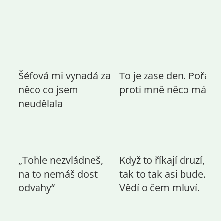
Šéfová mi vynadá za
To je zase den. Pořád
něco co jsem
proti mně něco má.
neudělala
„Tohle nezvládneš,
Když to říkají druzí,
na to nemáš dost
tak to tak asi bude.
odvahy“
Vědí o čem mluví.