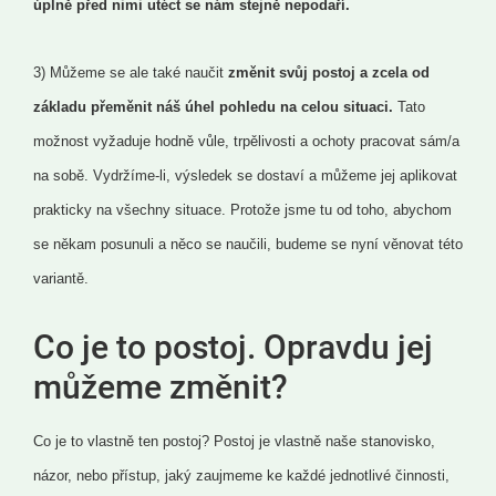
úplně před nimi utéct se nám stejně nepodaří.
3) Můžeme se ale také naučit
změnit svůj postoj a zcela od
základu přeměnit náš úhel pohledu na celou situaci.
Tato
možnost vyžaduje hodně vůle, trpělivosti a ochoty pracovat sám/a
na sobě. Vydržíme-li, výsledek se dostaví a můžeme jej aplikovat
prakticky na všechny situace. Protože jsme tu od toho, abychom
se někam posunuli a něco se naučili, budeme se nyní věnovat této
variantě.
Co je to postoj. Opravdu jej
můžeme změnit?
Co je to vlastně ten postoj? Postoj je vlastně naše stanovisko,
názor, nebo přístup, jaký zaujmeme ke každé jednotlivé činnosti,