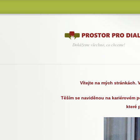
Dokážeme všechno, co chceme!
Vítejte na mých stránkách. 
Těším se naviděnou na kariérovém po
které 