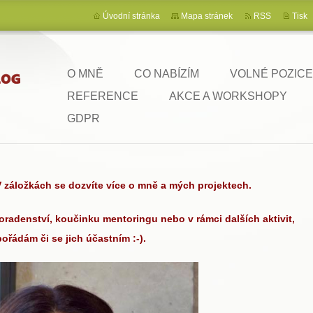
Úvodní stránka
Mapa stránek
RSS
Tisk
O MNĚ
CO NABÍZÍM
VOLNÉ POZICE
REFERENCE
AKCE A WORKSHOPY
GDPR
V záložkách se dozvíte více o mně a mých projektech.
radenství, koučinku mentoringu nebo v rámci dalších aktivit,
pořádám či se jich účastním :-).